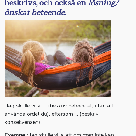
beskrivs, och också en
lösning/
önskat beteende.
”Jag skulle vilja ..” (beskriv beteendet, utan att
använda ordet du), eftersom … (beskriv
konsekvensen).
Exempel
: Jag skulle vilja att om man inte kan