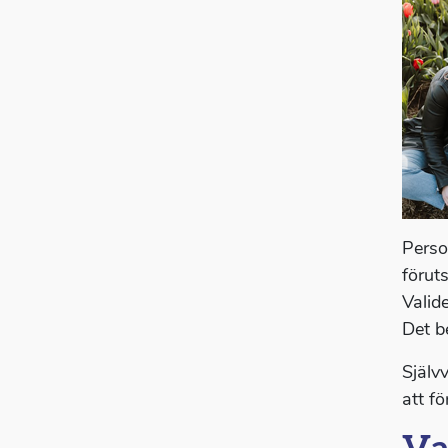
Perso
förut
Valid
Det be
Själv
att fö