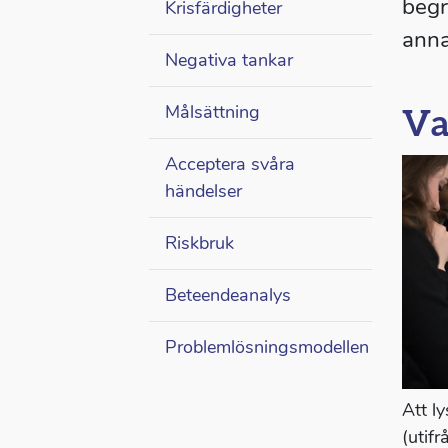
begr
Krisfärdigheter
anna
Negativa tankar
Målsättning
Va
Acceptera svåra
händelser
Riskbruk
Beteendeanalys
Problemlösningsmodellen
Att l
(utif