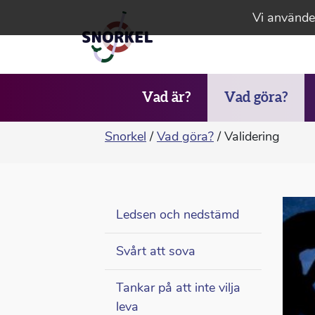
Vi använder
Vad är?
Vad göra?
Snorkel
/
Vad göra?
/
Validering
Ledsen och nedstämd
Svårt att sova
Tankar på att inte vilja
leva