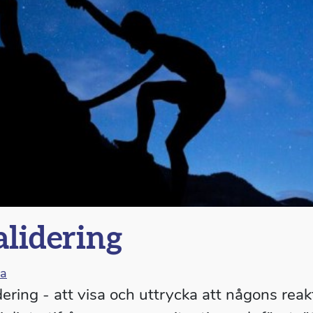
lidering
na
dering - att visa och uttrycka att någons reak