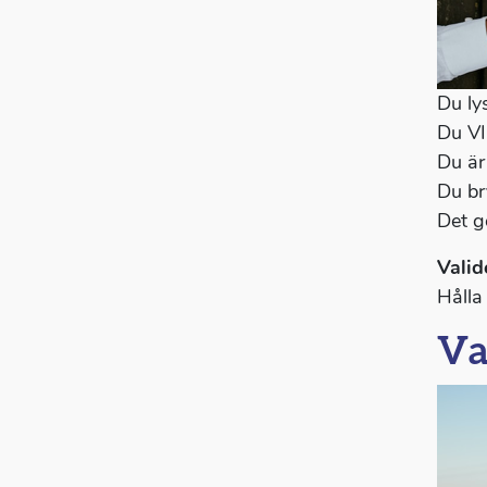
Du ly
Du VI
Du är
Du br
Det gö
Valid
Hålla
Va