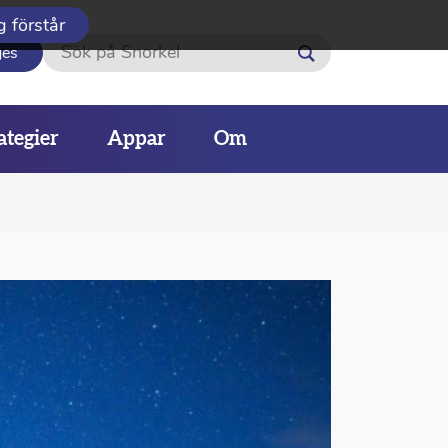
g förstår
Sök
ges
ategier
Appar
Om