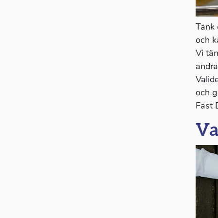
Tänk d
och kä
Vi tän
andras
Valid
och g
Fast 
Va