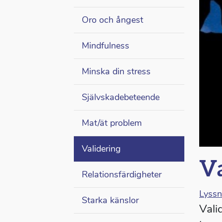
Oro och ångest
Mindfulness
Minska din stress
Självskadebeteende
Mat/ät problem
Validering
Va
Relationsfärdigheter
Lyss
Starka känslor
Vali