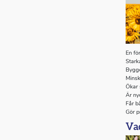
En fö
Stark
Bygge
Minsk
Ökar 
Är ny
Får bå
Gör p
Vad